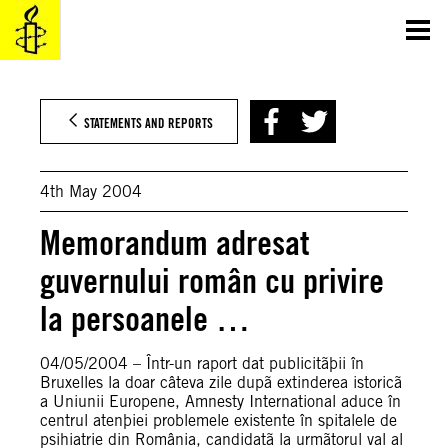
Skip
to
content
STATEMENTS AND REPORTS
4th May 2004
Memorandum adresat
guvernului român cu privire
la persoanele …
04/05/2004 – Într-un raport dat publicitãþii în
Bruxelles la doar câteva zile dupã extinderea istoricã
a Uniunii Europene, Amnesty International aduce în
centrul atenþiei problemele existente în spitalele de
psihiatrie din România, candidatã la urmãtorul val al